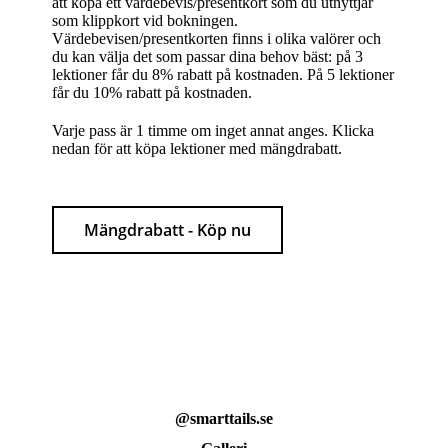
att köpa ett värdebevis/presentkort som du utnyttjar
som klippkort vid bokningen.
Värdebevisen/presentkorten finns i olika valörer och
du kan välja det som passar dina behov bäst: på 3
lektioner får du 8% rabatt på kostnaden. På 5 lektioner
får du 10% rabatt på kostnaden.
Varje pass är 1 timme om inget annat anges. Klicka
nedan för att köpa lektioner med mängdrabatt.
Mängdrabatt - Köp nu
@smarttails.se