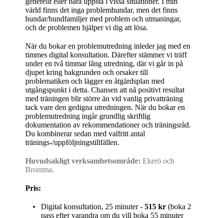
generellt eller bara uppstå i vissa situationer. I min
värld finns det inga problemhundar, men det finns
hundar/hundfamiljer med problem och utmaningar,
och de problemen hjälper vi dig att lösa.
När du bokar en problemutredning inleder jag med en
timmes digital konsultation. Därefter stämmer vi träff
under en två timmar lång utredning, där vi går in på
djupet kring bakgrunden och orsaker till
problematiken och lägger en åtgärdsplan med
utgångspunkt i detta. Chansen att nå positivt resultat
med träningen blir större än vid vanlig privatträning
tack vare den gedigna utredningen. När du bokar en
problemutredning ingår grundlig skriftlig
dokumentation av rekommendationer och träningsråd.
Du kombinerar sedan med valfritt antal
tränings-/uppföljningstillfällen.
Huvudsakligt verksamhetsområde:
Ekerö och
Bromma.
Pris:
Digital konsultation, 25 minuter -
515 kr
(boka 2
pass efter varandra om du vill boka 55 minuter