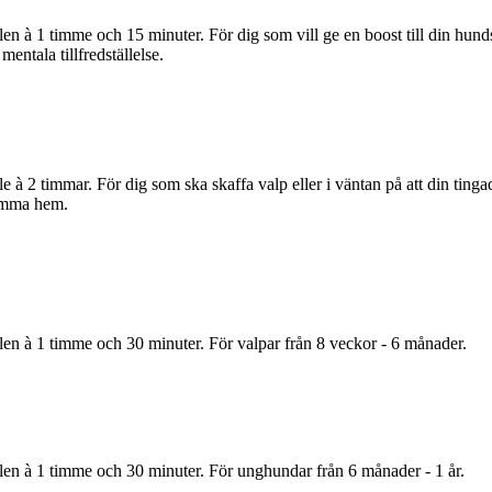
ällen à 1 timme och 15 minuter. För dig som vill ge en boost till din hund
 mentala tillfredställelse.
älle à 2 timmar. För dig som ska skaffa valp eller i väntan på att din ting
omma hem.
ällen à 1 timme och 30 minuter. För valpar från 8 veckor - 6 månader.
ällen à 1 timme och 30 minuter. För unghundar från 6 månader - 1 år.