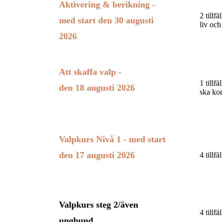
Aktivering & berikning -
2 tillf
med start den 30 augusti
liv och
2026
Att skaffa valp -
1 tillf
den 18 augusti 2026
ska k
Valpkurs Nivå
1 - med start
den 17 augusti 2026
4 tillf
Valpkurs steg 2/även
4 tillf
unghund