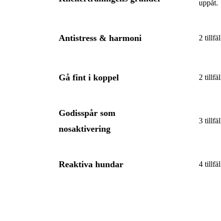
uppåt.
Antistress & harmoni
2 tillf
Gå fint i koppel
2 tillf
Godisspår som
3 tillf
nosaktivering
Reaktiva hundar
4 tillf