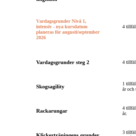
Vardagsgrunder Nivå 1,
intensiv - nya kursdatum
4 tillf
planeras för augusti/september
2026
Vardagsgrunder steg 2
4 tillf
1 tillf
Skogsagility
år och 
4 tillf
Rackarungar
år.
3 tillf
Klickerträningens grunder